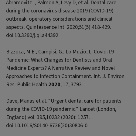
Abramovitz I, Palmon A, Levy D, et al. Dental care
during the coronavirus disease 2019 (COVID-19)
outbreak: operatory considerations and clinical
aspects.
Quintessence Int
. 2020;51(5):418-429.
doi:10.3290/j.qi.a44392
Bizzoca, M.E.; Campisi, G.; Lo Muzio, L. Covid-19
Pandemic: What Changes for Dentists and Oral
Medicine Experts? A Narrative Review and Novel
Approaches to Infection Containment.
Int. J. Environ.
Res. Public Health
2020
,
17
, 3793.
Dave, Manas et al. “Urgent dental care for patients
during the COVID-19 pandemic.”
Lancet (London,
England)
vol. 395,10232 (2020): 1257.
doi:10.1016/S0140-6736(20)30806-0