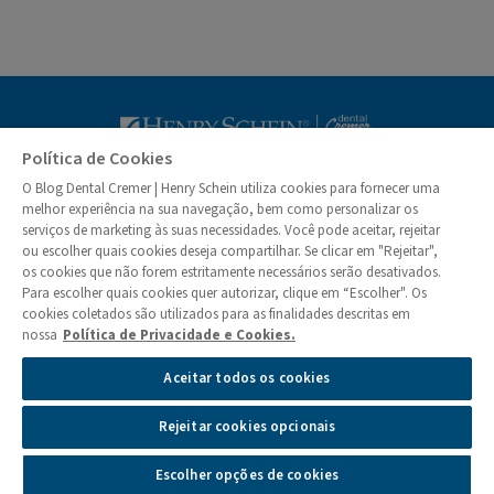
Blog Dental Cr
Política de Cookies
O Blog Dental Cremer | Henry Schein utiliza cookies para fornecer uma
© Dental Cremer | Henry Schein 2026
melhor experiência na sua navegação, bem como personalizar os
serviços de marketing às suas necessidades. Você pode aceitar, rejeitar
ou escolher quais cookies deseja compartilhar. Se clicar em "Rejeitar",
Institucional
os cookies que não forem estritamente necessários serão desativados.
Quem Somos
Para escolher quais cookies quer autorizar, clique em “Escolher". Os
Colunistas
cookies coletados são utilizados para as finalidades descritas em
nossa
Política de Privacidade e Cookies.
Privacidade e Segurança de Informações
Aceitar todos os cookies
Política de Cookies
Gerenciamento das Preferências de Cookies
Rejeitar cookies opcionais
Atendimento aos Direitos dos Titulares
Reporte de Incidentes de Privacidade
Escolher opções de cookies