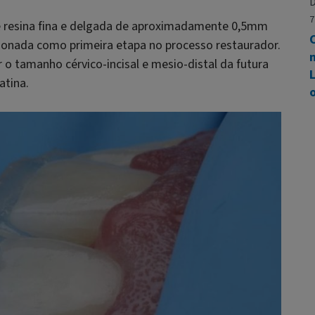
D
7
e resina fina e delgada de aproximadamente 0,5mm
C
ionada como primeira etapa no processo restaurador.
 o tamanho cérvico-incisal e mesio-distal da futura
atina.
o