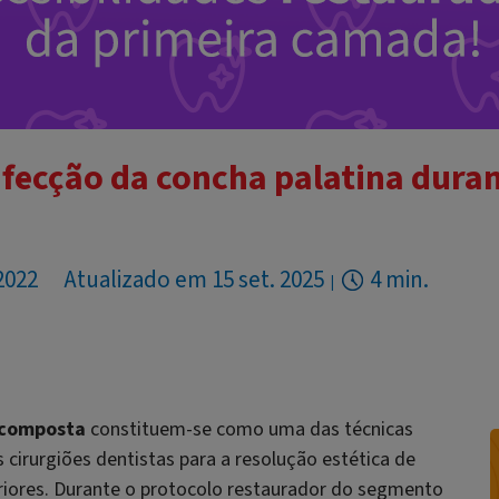
nfecção da concha palatina dura
 2022
Atualizado em 15 set. 2025
4 min.
 composta
constituem-se como uma das técnicas
 cirurgiões dentistas para a resolução estética de
riores. Durante o protocolo restaurador do segmento