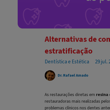
Alternativas de co
estratificação
Dentística e Estética
29 jul.
Dr. Rafael Amado
As restaurações diretas em
resina
restauradoras mais realizadas pelos
problemas clínicos nos dentes ante