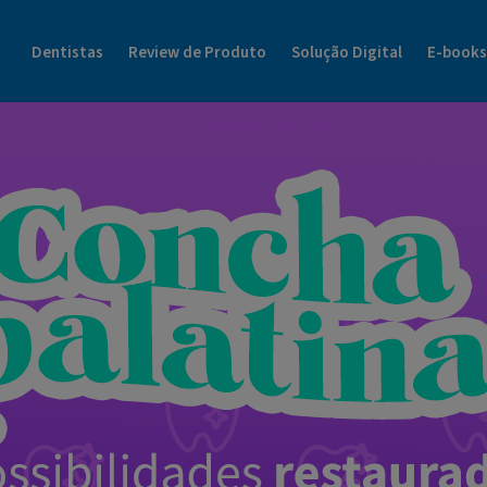
Blog Dental Cremer | Henry Schein Tudo Sobre o Mundo da Odonto
Dentistas
Review de Produto
Solução Digital
E-books