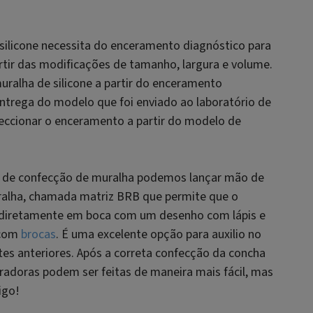
silicone necessita do enceramento diagnóstico para
tir das modificações de tamanho, largura e volume.
muralha de silicone a partir do enceramento
 entrega do modelo que foi enviado ao laboratório de
feccionar o enceramento a partir do modelo de
l de confecção de muralha podemos lançar mão de
ralha, chamada matriz BRB que permite que o
a diretamente em boca com um desenho com lápis e
 com
brocas
. É uma excelente opção para auxilio no
tes anteriores. Após a correta confecção da concha
uradoras podem ser feitas de maneira mais fácil, mas
igo!