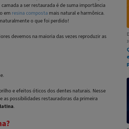
a camada a ser restaurada é de suma importância
ão em
resina composta
mais natural e harmônica.
r naturalmente o que foi perdido!
D
iores devemos na maioria das vezes reproduzir as
3
e.
rilho e efeitos óticos dos dentes naturais. Nesse
e as possibilidades restauradoras da primeira
latina
.
na?