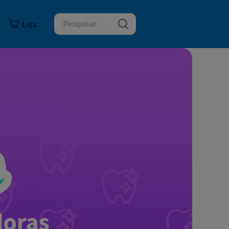
logia
Loja