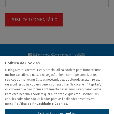
Blog Dental Cr
Política de Cookies
O Blog Dental Cremer | Henry Schein utiliza cookies para fornecer uma
© Dental Cremer | Henry Schein 2026
melhor experiência na sua navegação, bem como personalizar os
serviços de marketing às suas necessidades. Você pode aceitar, rejeitar
ou escolher quais cookies deseja compartilhar. Se clicar em "Rejeitar",
Institucional
os cookies que não forem estritamente necessários serão desativados.
Quem Somos
Para escolher quais cookies quer autorizar, clique em “Escolher". Os
Colunistas
cookies coletados são utilizados para as finalidades descritas em
nossa
Política de Privacidade e Cookies.
Privacidade e Segurança de Informações
Aceitar todos os cookies
Política de Cookies