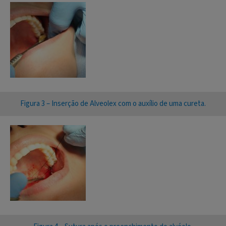
Figura 3 – Inserção de Alveolex com o auxílio de uma cureta.