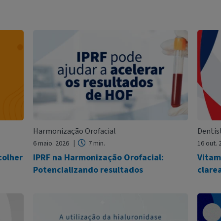
Harmonização Orofacial
Dentíst
6 maio. 2026
7 min.
16 out.
colher
IPRF na Harmonização Orofacial:
Vitam
Potencializando resultados
clare