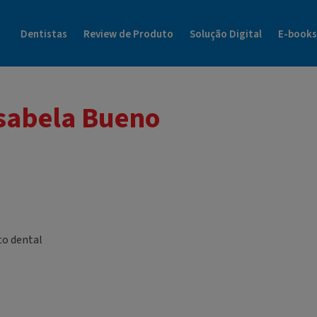
Blog Dental Cremer | Henry Schein Tudo Sobre o Mundo da Odonto
Dentistas
Review de Produto
Solução Digital
E-books
Isabela Bueno
to dental