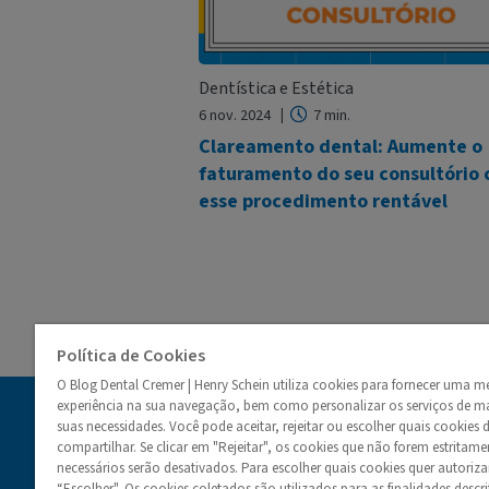
Dentística e Estética
6 nov. 2024
7 min.
Clareamento dental: Aumente o
faturamento do seu consultório
esse procedimento rentável
Política de Cookies
O Blog Dental Cremer | Henry Schein utiliza cookies para fornecer uma m
experiência na sua navegação, bem como personalizar os serviços de ma
Blog Denta
suas necessidades. Você pode aceitar, rejeitar ou escolher quais cookies 
compartilhar. Se clicar em "Rejeitar", os cookies que não forem estritame
necessários serão desativados. Para escolher quais cookies quer autoriza