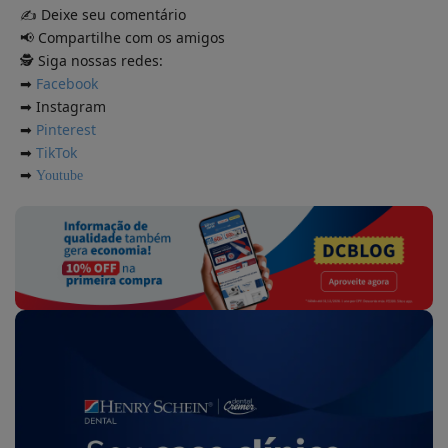
Deixe seu comentário
✍️
Compartilhe com os amigos
📢
Siga nossas redes:
🕵
Facebook
➡
Instagram
➡
Pinterest
➡
TikTok
➡
➡
Youtube