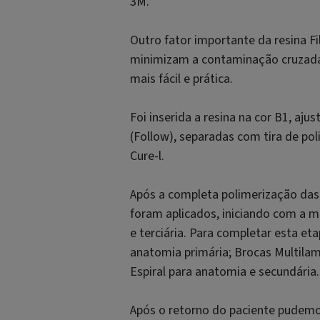
3M.
Outro fator importante da resina Fi
minimizam a contaminação cruzada 
mais fácil e prática.
Foi inserida a resina na cor B1, aj
(Follow), separadas com tira de po
Cure-l.
Após a completa polimerização das
foram aplicados, iniciando com a m
e terciária. Para completar esta e
anatomia primária; Brocas Multilam
Espiral para anatomia e secundária
Após o retorno do paciente pudemo