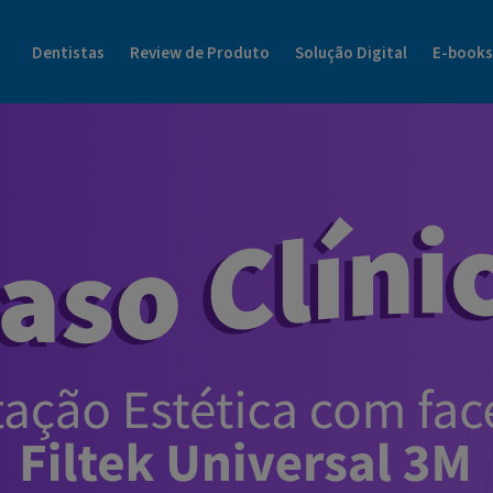
Blog Dental Cremer | Henry Schein Tudo Sobre o Mundo da Odonto
Dentistas
Review de Produto
Solução Digital
E-books