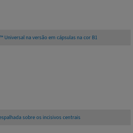
k™ Universal na versão em cápsulas na cor B1
espalhada sobre os incisivos centrais