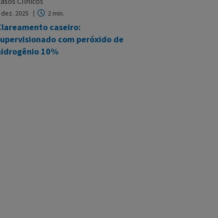
asos Clínicos
 dez. 2025
2 min.
Clareamento caseiro:
supervisionado com peróxido de
hidrogênio 10%