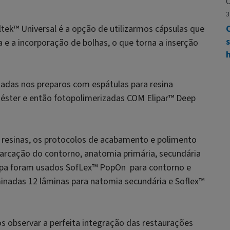
C
3
ltek
™ Universal é a
opção de utilizarmos cápsulas que
e a incorporação de bolhas, o que torna a inserção
ustadas nos preparos com espátulas para resina
liéster e então fotopolimerizadas COM Elipar™ Deep
 resinas, os protocolos de acabamento e polimento
arcação do contorno, anatomia primária, secundária
tapa foram usados SofLex
™
PopOn para contorno e
inadas 12 lâminas para natomia secundária e Soflex
™
.
s observar a perfeita integração das restaurações