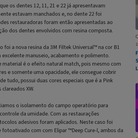
 que os dentes 12, 11, 21 e 22 já apresentavam
mente estavam manchados e, no dente 22 foi
dades restauradoras foram então apresentadas ao
rução dos dentes envolvidos com resina composta.
C
2
o foi a nova resina da 3M Filtek Universal™ na cor B1
F
m excelente manuseio, acabamento e polimento.
te material é o efeito natural match, pois mesmo com
es e somente uma opacidade, ele consegue cobrir
de tudo, possui duas cores especiais que é a Pink
s clareados XW.
iciamos o isolamento do campo operatório para
or controle da umidade. Com as restaurações
ocolos adesivos foram aplicados. Neste caso foi
 e fotoativado com com Elipar
™
Deep Cure-l, ambos da