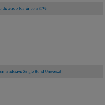
o do ácido fosfórico a 37%
tema adesivo Single Bond Universal