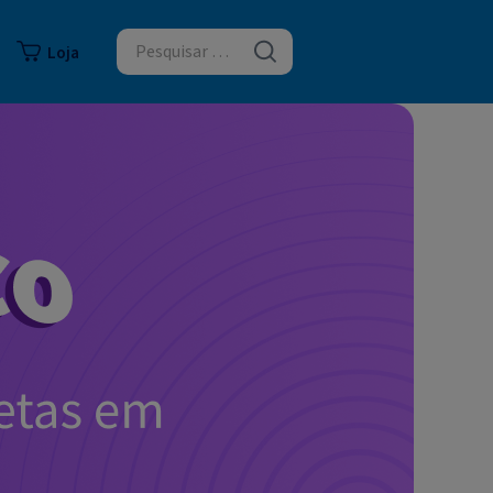
logia
Loja