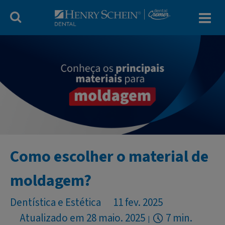
Blog Dental Cr
Como escolher o material de
moldagem?
Dentística e Estética
11 fev. 2025
Atualizado em 28 maio. 2025
7 min.