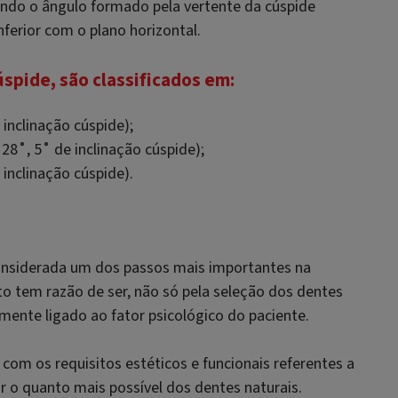
undo o ângulo formado pela vertente da cúspide
nferior com o plano horizontal.
spide, são classificados em:
 inclinação cúspide);
28˚, 5˚ de inclinação cúspide);
inclinação cúspide).
 considerada um dos passos mais importantes na
to tem razão de ser, não só pela seleção dos dentes
mente ligado ao fator psicológico do paciente.
 com os requisitos estéticos e funcionais referentes a
 o quanto mais possível dos dentes naturais.