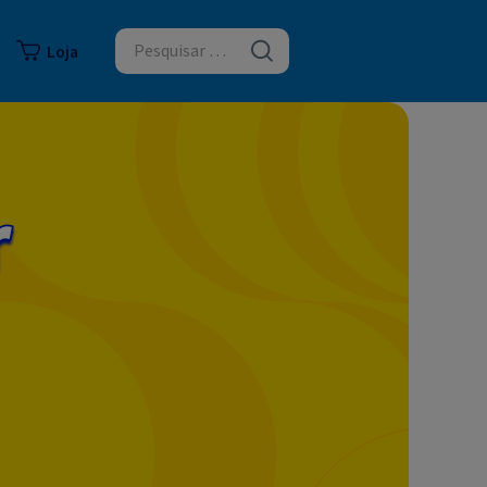
logia
Loja