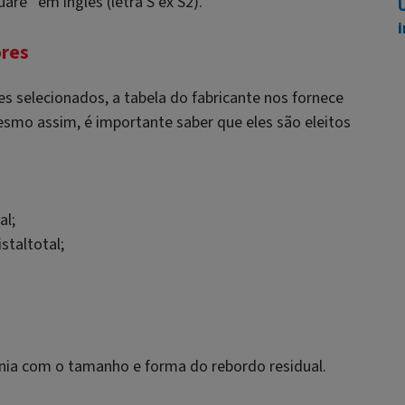
uare
” em inglês (letra S ex S2).
U
i
ores
 selecionados, a tabela do fabricante nos fornece
smo assim, é importante saber que eles são eleitos
al;
taltotal;
ia com o tamanho e forma do rebordo residual.