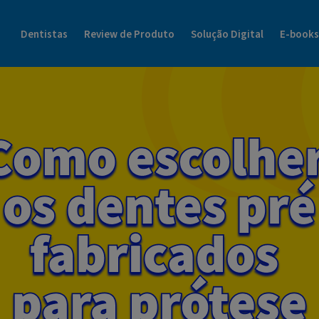
Blog Dental Cremer | Henry Schein Tudo Sobre o Mundo da Odonto
Dentistas
Review de Produto
Solução Digital
E-books