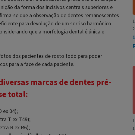
inição da forma dos incisivos centrais superiores e
. Afirma-se que a observação de dentes remanescentes
L
 eficiente para devolução de um sorriso harmônico
2
considerando que a morfologia dental é única e
1
p
fotos dos pacientes de rosto todo para poder
os para a face de cada paciente.
 diversas marcas de dentes pré-
e total:
 ex 04);
tra T ex T49);
L
etra R ex R6);
1