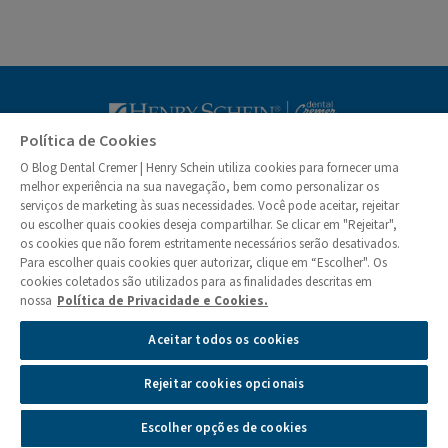
Blog Dental Cr
Política de Cookies
O Blog Dental Cremer | Henry Schein utiliza cookies para fornecer uma
© Dental Cremer | Henry Schein 2026
melhor experiência na sua navegação, bem como personalizar os
serviços de marketing às suas necessidades. Você pode aceitar, rejeitar
ou escolher quais cookies deseja compartilhar. Se clicar em "Rejeitar",
Institucional
os cookies que não forem estritamente necessários serão desativados.
Quem Somos
Para escolher quais cookies quer autorizar, clique em “Escolher". Os
Colunistas
cookies coletados são utilizados para as finalidades descritas em
nossa
Política de Privacidade e Cookies.
Privacidade e Segurança de Informações
Aceitar todos os cookies
Política de Cookies
Gerenciamento das Preferências de Cookies
Rejeitar cookies opcionais
Atendimento aos Direitos dos Titulares
Reporte de Incidentes de Privacidade
Escolher opções de cookies