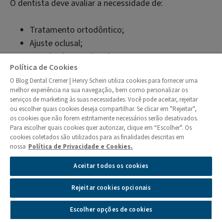
O dentista deve avaliar a necessidade de:
Tratamento ortodôntico;
Ajuste oclusal;
Uso de placas miorrelaxantes.
Política de Cookies
O Blog Dental Cremer | Henry Schein utiliza cookies para fornecer uma
Além dessas alternativas, indicado para qualquer
melhor experiência na sua navegação, bem como personalizar os
lesão, seguem os tratamentos específicos para cada
serviços de marketing às suas necessidades. Você pode aceitar, rejeitar
classificação:
ou escolher quais cookies deseja compartilhar. Se clicar em "Rejeitar",
os cookies que não forem estritamente necessários serão desativados.
Para escolher quais cookies quer autorizar, clique em “Escolher". Os
Para o auxílio do plano de tratamento, pode ser
cookies coletados são utilizados para as finalidades descritas em
nossa
Política de Privacidade e Cookies.
utilizado o índice de desgaste, que apresenta cinco
níveis, com números de 0 a 4 (Lessa, 2019), conforme
Aceitar todos os cookies
quadro abaixo:
Rejeitar cookies opcionais
Escolher opções de cookies