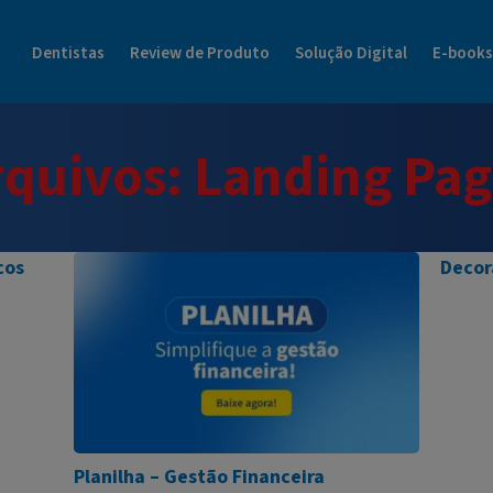
Blog Dental Cremer | Henry Schein Tudo Sobre o Mundo da Odonto
Dentistas
Review de Produto
Solução Digital
E-books
rquivos:
Landing Pag
cos
Decor
Planilha – Gestão Financeira