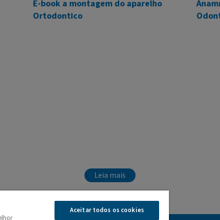
E-book a montagem do aparelho
Anamn
Ortodontico
Odont
Leia mais
Aceitar todos os cookies
elhor