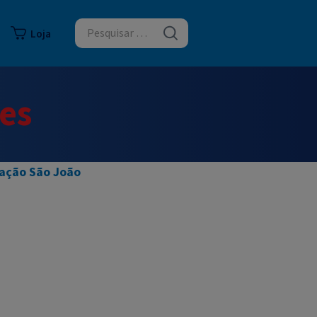
logia
Loja
es
ação São João