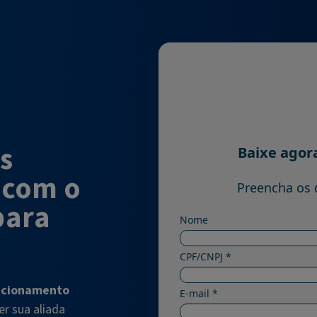
es
 com o
para
acionamento
r sua aliada