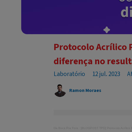
Protocolo Acrílico
diferença no resul
Laboratório
12 jul. 2023
A
Ramon Moraes
Da Boca Pra Fora
·
[BLOGPOST TPD] Protocolo Acrílico