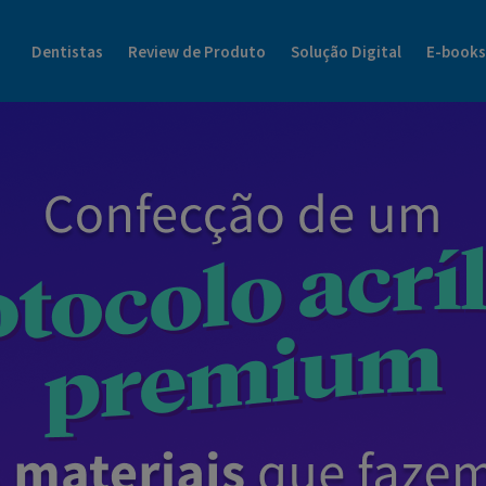
Blog Dental Cremer | Henry Schein Tudo Sobre o Mundo da Odonto
Dentistas
Review de Produto
Solução Digital
E-books