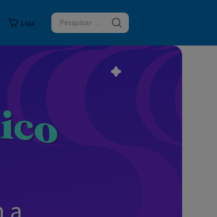
logia
Loja