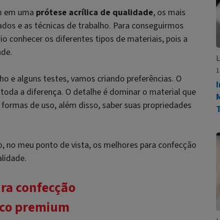
am em uma
prótese acrílica de qualidade
, os mais
zados e as técnicas de trabalho. Para conseguirmos
io conhecer os diferentes tipos de materiais, pois a
nde.
L
1
ho e alguns testes, vamos criando preferências. O
 toda a diferença. O detalhe é dominar o material que
M
s formas de uso, além disso, saber suas propriedades
ão, no meu ponto de vista, os melhores para confecção
alidade.
ara confecção
lico premium