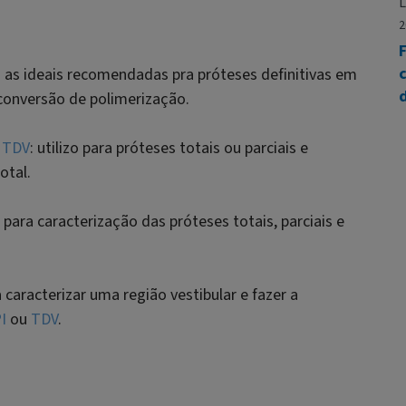
L
2
F
c
o as ideais recomendadas pra próteses definitivas em
conversão de polimerização.
e
TDV
: utilizo para próteses totais ou parciais e
otal.
 para caracterização das próteses totais, parciais e
 caracterizar uma região vestibular e fazer a
I
ou
TDV
.