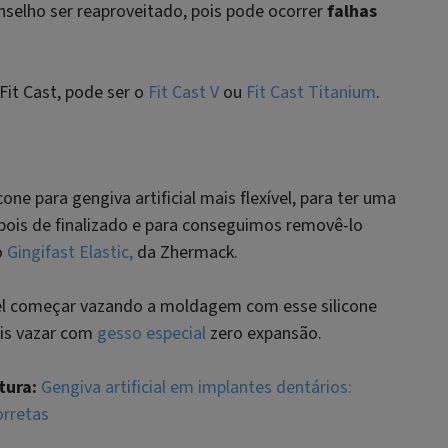
selho ser reaproveitado, pois pode ocorrer
falhas
Fit Cast, pode ser o
Fit Cast V
ou
Fit Cast Titanium
.
ne para gengiva artificial mais flexível, para ter uma
ois de finalizado e para conseguimos removê-lo
o
Gingifast Elastic,
da Zhermack.
ível começar vazando a moldagem com esse silicone
pois vazar com
gesso especial
zero expansão.
tura:
Gengiva artificial em implantes dentários:
orretas