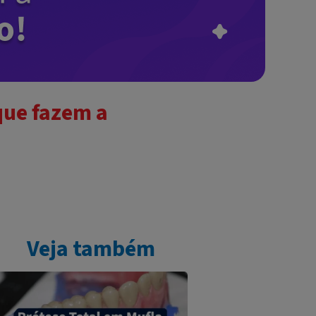
que fazem a
Veja também