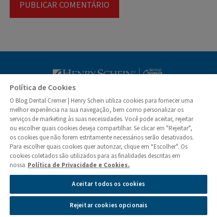
Blog Dental Cr
Política de Cookies
O Blog Dental Cremer | Henry Schein utiliza cookies para fornecer uma
© Dental Cremer | Henry Schein 2026
melhor experiência na sua navegação, bem como personalizar os
serviços de marketing às suas necessidades. Você pode aceitar, rejeitar
ou escolher quais cookies deseja compartilhar. Se clicar em "Rejeitar",
Institucional
os cookies que não forem estritamente necessários serão desativados.
Quem Somos
Para escolher quais cookies quer autorizar, clique em “Escolher". Os
Colunistas
cookies coletados são utilizados para as finalidades descritas em
nossa
Política de Privacidade e Cookies.
Privacidade e Segurança de Informações
Aceitar todos os cookies
Política de Cookies
Gerenciamento das Preferências de Cookies
Rejeitar cookies opcionais
Atendimento aos Direitos dos Titulares
Reporte de Incidentes de Privacidade