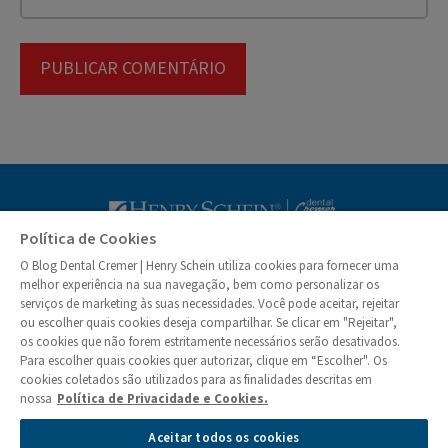
Blog Dental Cr
Política de Cookies
O Blog Dental Cremer | Henry Schein utiliza cookies para fornecer uma
© Dental Cremer | Henry Schein 2026
melhor experiência na sua navegação, bem como personalizar os
serviços de marketing às suas necessidades. Você pode aceitar, rejeitar
ou escolher quais cookies deseja compartilhar. Se clicar em "Rejeitar",
Institucional
os cookies que não forem estritamente necessários serão desativados.
Quem Somos
Para escolher quais cookies quer autorizar, clique em “Escolher". Os
Colunistas
cookies coletados são utilizados para as finalidades descritas em
nossa
Política de Privacidade e Cookies.
Privacidade e Segurança de Informações
Aceitar todos os cookies
Política de Cookies