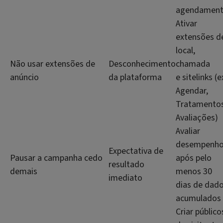
agendamen
Ativar
extensões d
local,
Não usar extensões de
Desconhecimento
chamada
anúncio
da plataforma
e sitelinks (e
Agendar,
Tratamentos
Avaliações)
Avaliar
desempenh
Expectativa de
Pausar a campanha cedo
após pelo
resultado
demais
menos 30
imediato
dias de dad
acumulados
Criar público