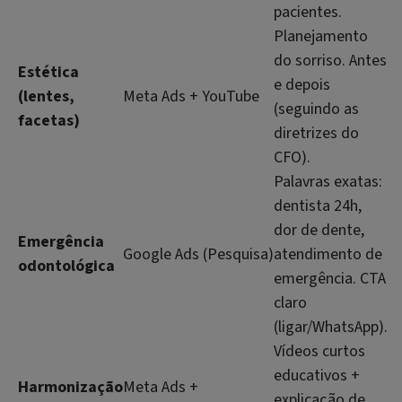
pacientes.
Planejamento
do sorriso. Antes
Estética
e depois
(lentes,
Meta Ads + YouTube
(seguindo as
facetas)
diretrizes do
CFO).
Palavras exatas:
dentista 24h,
dor de dente,
Emergência
Google Ads (Pesquisa)
atendimento de
odontológica
emergência. CTA
claro
(ligar/WhatsApp).
Vídeos curtos
educativos +
Harmonização
Meta Ads +
explicação de